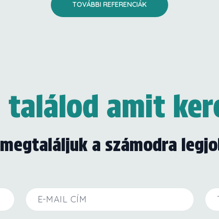
TOVÁBBI REFERENCIÁK
találod amit ker
s megtaláljuk a számodra legj
E-mail cím
Tel