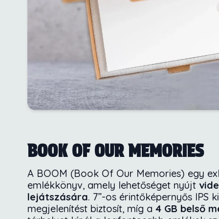
BOOK OF OUR MEMORIES
A BOOM (Book Of Our Memories) egy exklu
emlékkönyv, amely lehetőséget nyújt
vid
lejátszására
. 7”-os érintőképernyős IPS kij
megjelenítést biztosít, míg a
4 GB belső 