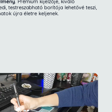
 élmény
. Prémium kijelzője, kiváló
i, testreszabható borítója lehetővé teszi,
atok újra életre keljenek.