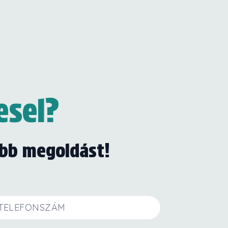
esel?
obb megoldást!
efonszám