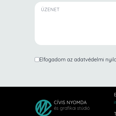
Üzenet
Elfogadom az adatvédelmi nyila
E
CÍVIS NYOMDA
és grafikai stúdió
T