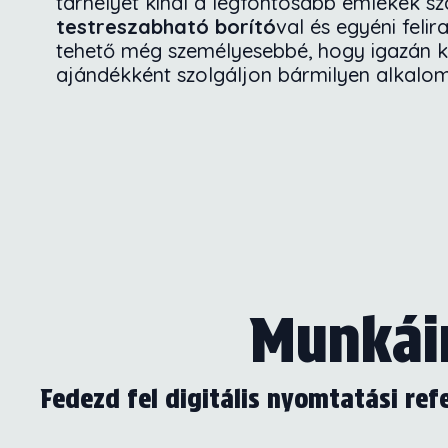
tárhelyet kínál a legfontosabb emlékek 
testreszabható borító
val és egyéni felir
tehető még személyesebbé, hogy igazán k
ajándékként szolgáljon bármilyen alkalom
Munkáin
Fedezd fel digitális nyomtatási ref