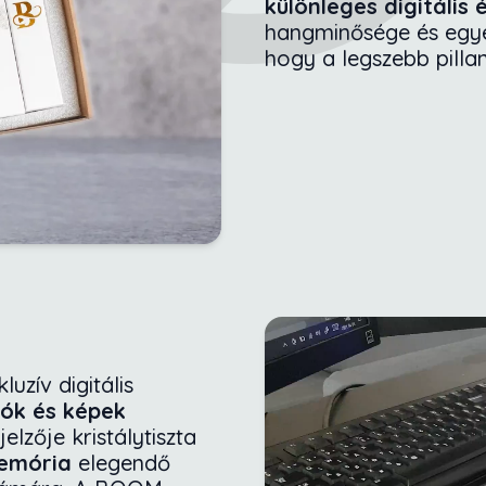
különleges digitális
hangminősége és egyed
hogy a legszebb pillan
zív digitális
eók és képek
elzője kristálytiszta
memória
elegendő