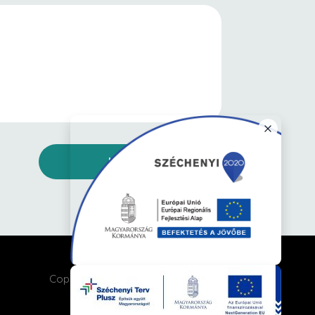
KÜLDÉS
Copyright © 2026 Cívis Nyomda Kft.
Minden jog fenntartva.
ÁSZF
Adatkezelési tájékoztató