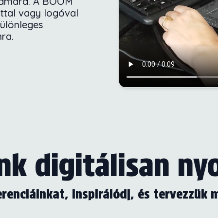
számára. A BOOM
attal vagy logóval
ülönleges
ra.
k digitálisan n
erenciáinkat, inspirálódj, és tervezzük