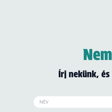
Nem 
Írj nekünk, é
Név