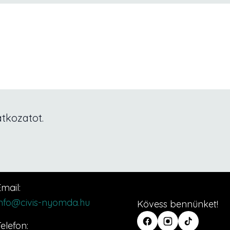
tkozatot.
mail:
info@civis-nyomda.hu
Kövess bennünket!
elefon: